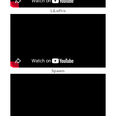
LiLoPro
Spawn